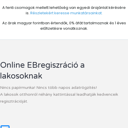
A fenti csomagok mellett lehetőség van egyedi árajánlat kérésére
is.
Részletekért keresse munkatársainkat.
Az árak magyar forintban értendők, 0% áfát tartalmaznak és 1 éves
előfizetésre vonatkoznak.
Online EBregiszráció a
lakosoknak
Nincs papírmunka! Nincs több napos adatrögzítés!
A lakosok otthonról néhány kattintással leadhatják kedvenceik
regisztrációját.