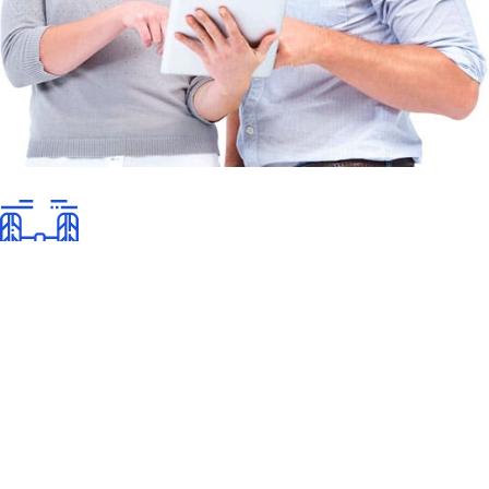
Ügyfélszolgálat
Cégünk 2004 óta foglalkozik szoftverfejlesztéssel. Profilunkba
tartozik a webfejlesztés, webes illetve egyedi alkalmazások
fejlesztése is.
Floridonet webstúdió Kft.