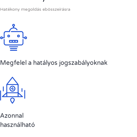
Hatékony megoldás ebösszeírásra
Megfelel a hatályos jogszabályoknak
Azonnal
használható