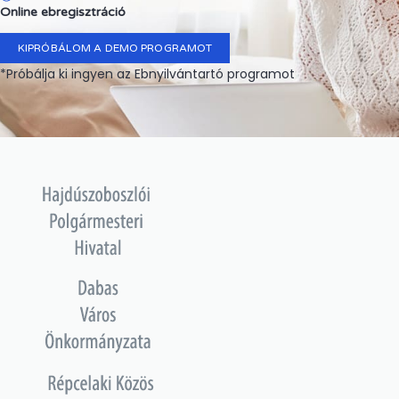
Online ebregisztráció
KIPRÓBÁLOM A DEMO PROGRAMOT
*Próbálja ki ingyen az Ebnyilvántartó programot