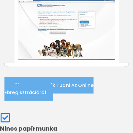
Többet Szeretnék Tudni Az Online
Ebregisztrációról
Nincs papírmunka