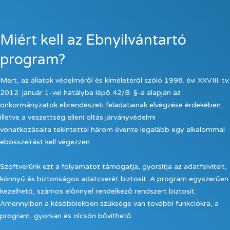
Miért kell az Ebnyilvántartó
program?
Mert, az állatok védelméről és kíméletéről szóló 1998. évi XXVIII. tv.
2012. január 1-vel hatályba lépő 42/B. §-a alapján az
önkormányzatok ebrendészeti feladatainak elvégzése érdekében,
illetve a veszettség elleni oltás járványvédelmi
vonatkozásaira tekintettel három évente legalább egy alkalommal
ebösszeírást kell végezzen.
Szoftverünk ezt a folyamatot támogatja, gyorsítja az adatfelvitelt,
könnyű és biztonságos adatcserét biztosít. A program egyszerűen
kezelhető, számos előnnyel rendelkező rendszert biztosít.
Amennyiben a későbbiekben szüksége van további funkciókra, a
program, gyorsan és olcsón bővíthető.